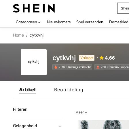
Shei
Use up 
Categorieën
Nieuwkomers
Snel Verzenden
Dameskled
Home
cytkvhj
/
cytkvhj
4.66
Verkoper
7.3K Onlangs verkocht
760 Opnieuw kopen
Artikel
Beoordeling
Filteren
Meer
Gelegenheid