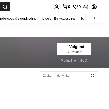
0
0
nden. Press Enter to select.
ndergoed & slaapkleding
Juwelen En Accessoires
Schoonheid & gezo
Volgend
129 Volgers
Productinformatie