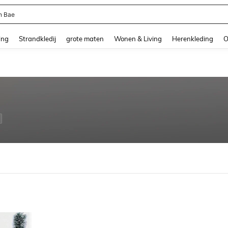
n Bae
and down arrow keys to navigate search Recente zoekopdracht and Zoeken en Vi
ing
Strandkledij
grote maten
Wonen & Living
Herenkleding
O