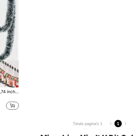
2 stuks Lengte: 200 cm/78,74 inch, Breedte: 9 cm/3,54 inch Donkergroene kunstmatige kerstdraadkransen voor DIY kerstbomen, haarden, trapleuningen, buiten- en binnenfeestdecoraties, plafondhangende decoraties, geschikt voor huiselijke mantels,
1
Totale pagina's 1