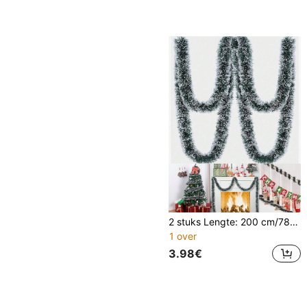
2 stuks Lengte: 200 cm/78,74 inch, Breedte: 9 cm/3,54 inch Donkergroene kunstmatige kerstdraadkransen voor DIY kerstbomen, haarden, trapleuningen, buiten- en binnenfeestdecoraties, plafondhangende decoraties, geschikt voor huiselijke mantels,
1 over
3.98€