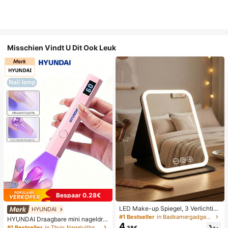
Misschien Vindt U Dit Ook Leuk
Bespaar 0.28€
LED Make-up Spiegel, 3 Verlichting
HYUNDAI
smodi, Verstelbare Helderheid, Draa
#1 Bestseller
in Badkamergadgets die favoriet zijn bij klanten B
HYUNDAI Draagbare mini nageldro
gbaar Vouwbaar Ontwerp, Geschikt
4
ger, oplaadbare handlamp UV/LED
#1 Bestseller
in Thuis Nageluithardingslampen en drogers
.38€