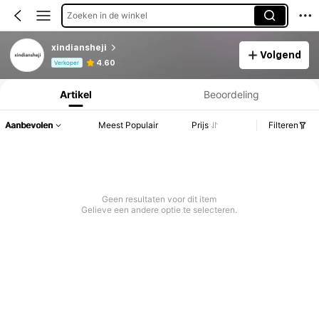
Zoeken in de winkel
xindiansheji
Volgend
Productinformatie: Prijsopenbaring, Verkoop- en Voorraadgegevens.
4.60
Verkoper
Artikel
Beoordeling
Aanbevolen
Meest Populair
Prijs
Filteren
Geen resultaten voor dit item
Gelieve een andere optie te selecteren.