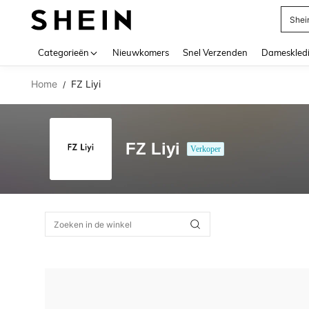
Shei
Use up 
Categorieën
Nieuwkomers
Snel Verzenden
Dameskled
Home
FZ Liyi
/
FZ Liyi
Verkoper