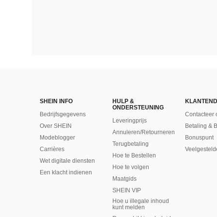
SHEIN INFO
HULP &
KLANTEND
ONDERSTEUNING
Bedrijfsgegevens
Contacteer 
Leveringprijs
Over SHEIN
Betaling & 
Annuleren/Retourneren
Modeblogger
Bonuspunt
Terugbetaling
Carrières
Veelgesteld
Hoe te Bestellen
Wet digitale diensten
Hoe te volgen
Een klacht indienen
Maatgids
SHEIN VIP
Hoe u illegale inhoud
kunt melden