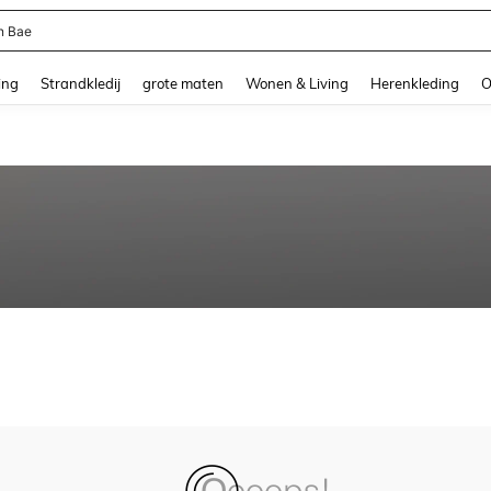
n Bae
and down arrow keys to navigate search Recente zoekopdracht and Zoeken en Vi
ing
Strandkledij
grote maten
Wonen & Living
Herenkleding
O