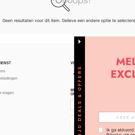
Geen resultaten voor dit item. Gelieve een andere optie te selectere
IENST
VIND ONS
KRIJG DEALS & OFFERS
ons
Belastingen
MELD JE A AN VOOR ONZE NIEUWS
e vragen
ONTVANGEN!(AFMELDEN IS MOGELI
NL + 31
Ik ga akkoord
Privacy- en co