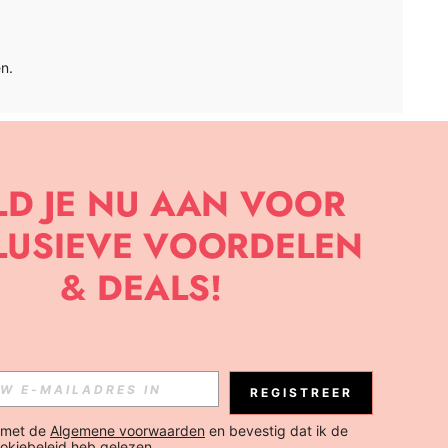
n.
APP
BRIEF OM DE LAATSTE NIEUWE TRENDS EN KORTINGEN TE
JK ELK MOMENT).
Abonneren
REGISTREER
Abonneren
 met de 
Algemene voorwaarden
 en bevestig dat ik de 
okiebeleid
 heb gelezen.