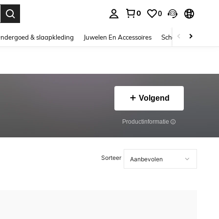
0
0
nden. Press Enter to select.
ndergoed & slaapkleding
Juwelen En Accessoires
Schoonheid & gezo
Volgend
Productinformatie
Sorteer