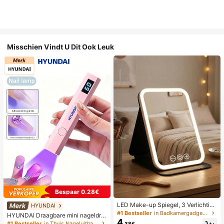
Misschien Vindt U Dit Ook Leuk
Bespaar 0.28€
LED Make-up Spiegel, 3 Verlichting
HYUNDAI
smodi, Verstelbare Helderheid, Draa
#1 Bestseller
in Badkamergadgets die favoriet zijn bij klanten B
HYUNDAI Draagbare mini nageldro
gbaar Vouwbaar Ontwerp, Geschikt
4
ger, oplaadbare handlamp UV/LED
#1 Bestseller
in Thuis Nageluithardingslampen en drogers
.38€