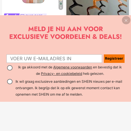
8
CHIC CASE
Handgeschilderde verticale streep t
elefoonhoes, roze oranje blauwe ne
#2 Bestseller
in Veelkleurig Mode telefoonhoesjes
utrale telefoonhoes compatibel met
5
.48€
iPhone 17 16 15 14 13 12 11 Pro Ma
x
Bespaar 0.01€
1
2 stuks eenvoudige basis grote golf
1
Registreer
haarbanden voor dames, make-up
#1 Bestseller
in ABS Hoofdbanden
haarbanden, plastic haarbanden, v
Ik ga akkoord met de
Algemene voorwaarden
en bevestig dat ik
(1000+)
oor dagelijks gebruik
3
de
Privacy- en cookiebeleid
heb gelezen.
.74€
3.75€
Ik wil graag exclusieve aanbiedingen en SHEIN nieuws per e-mail
ontvangen. Ik begrijp dat ik op elk gewenst moment contact kan
opnemen met SHEIN om me af te melden.