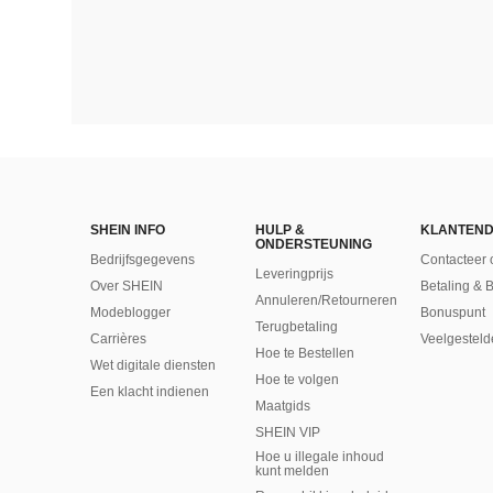
SHEIN INFO
HULP &
KLANTEND
ONDERSTEUNING
Bedrijfsgegevens
Contacteer 
Leveringprijs
Over SHEIN
Betaling & 
Annuleren/Retourneren
Modeblogger
Bonuspunt
Terugbetaling
Carrières
Veelgesteld
Hoe te Bestellen
Wet digitale diensten
Hoe te volgen
Een klacht indienen
Maatgids
SHEIN VIP
Hoe u illegale inhoud
kunt melden