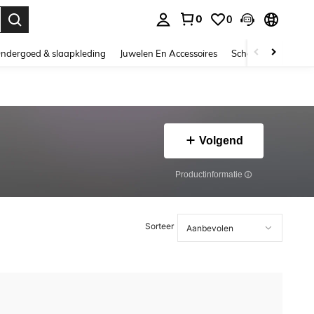
0
0
nden. Press Enter to select.
ndergoed & slaapkleding
Juwelen En Accessoires
Schoonheid & gezo
Volgend
Productinformatie
Sorteer