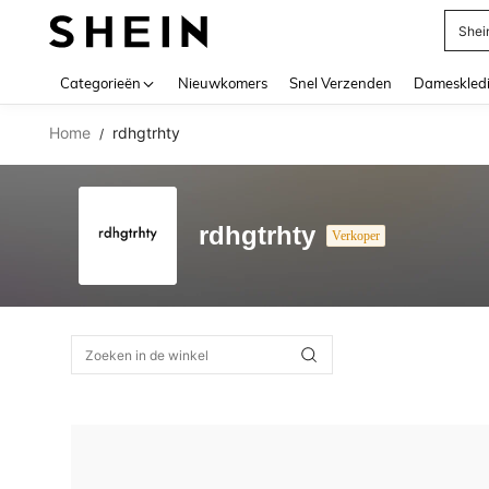
Shei
Use up 
Categorieën
Nieuwkomers
Snel Verzenden
Dameskled
Home
rdhgtrhty
/
rdhgtrhty
Verkoper