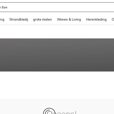
n Bae
and down arrow keys to navigate search Recente zoekopdracht and Zoeken en Vi
ing
Strandkledij
grote maten
Wonen & Living
Herenkleding
O