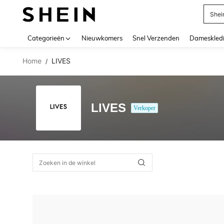
Shei
Use up 
Categorieën
Nieuwkomers
Snel Verzenden
Dameskled
Home
LIVES
/
LIVES
Verkoper