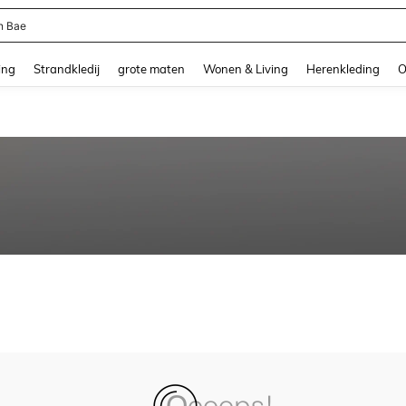
n Bae
and down arrow keys to navigate search Recente zoekopdracht and Zoeken en Vi
ing
Strandkledij
grote maten
Wonen & Living
Herenkleding
O