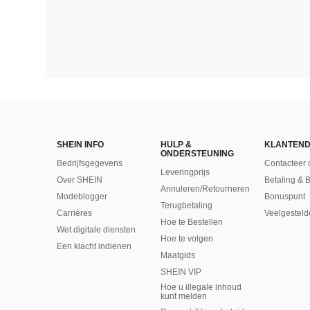
SHEIN INFO
HULP &
KLANTEND
ONDERSTEUNING
Bedrijfsgegevens
Contacteer 
Leveringprijs
Over SHEIN
Betaling & 
Annuleren/Retourneren
Modeblogger
Bonuspunt
Terugbetaling
Carrières
Veelgesteld
Hoe te Bestellen
Wet digitale diensten
Hoe te volgen
Een klacht indienen
Maatgids
SHEIN VIP
Hoe u illegale inhoud
kunt melden