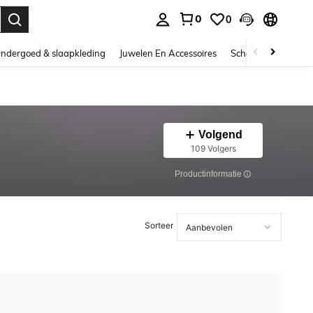
0
0
nden. Press Enter to select.
ndergoed & slaapkleding
Juwelen En Accessoires
Schoonheid & gezo
Volgend
109 Volgers
Productinformatie
Sorteer