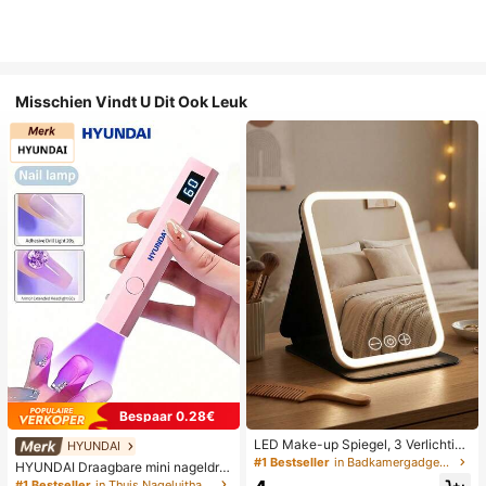
Misschien Vindt U Dit Ook Leuk
Bespaar 0.28€
LED Make-up Spiegel, 3 Verlichting
HYUNDAI
smodi, Verstelbare Helderheid, Draa
#1 Bestseller
in Badkamergadgets die favoriet zijn bij klanten B
HYUNDAI Draagbare mini nageldro
gbaar Vouwbaar Ontwerp, Geschikt
ger, oplaadbare handlamp UV/LED
#1 Bestseller
in Thuis Nageluithardingslampen en drogers