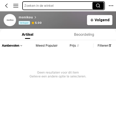
Zoeken in de winkel
monikou
Volgend
Productinformatie: Prijsopenbaring, Verkoop- en Voorraadgegevens.
5.00
Verkoper
Artikel
Beoordeling
Aanbevolen
Meest Populair
Prijs
Filteren
Geen resultaten voor dit item
Gelieve een andere optie te selecteren.