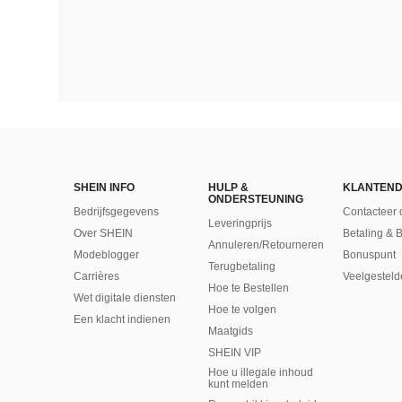
SHEIN INFO
HULP &
KLANTEND
ONDERSTEUNING
Bedrijfsgegevens
Contacteer 
Leveringprijs
Over SHEIN
Betaling & 
Annuleren/Retourneren
Modeblogger
Bonuspunt
Terugbetaling
Carrières
Veelgesteld
Hoe te Bestellen
Wet digitale diensten
Hoe te volgen
Een klacht indienen
Maatgids
SHEIN VIP
Hoe u illegale inhoud
kunt melden