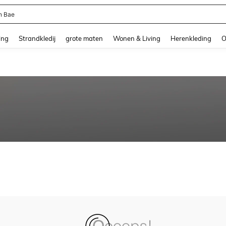
n Bae
and down arrow keys to navigate search Recente zoekopdracht and Zoeken en Vi
ing
Strandkledij
grote maten
Wonen & Living
Herenkleding
O