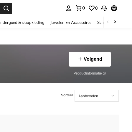
0
0
nden. Press Enter to select.
ndergoed & slaapkleding
Juwelen En Accessoires
Schoonheid & gezo
Volgend
Productinformatie
Sorteer