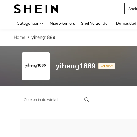
Shei
Use up 
Categorieën
Nieuwkomers
Snel Verzenden
Dameskled
Home
yiheng1889
/
yiheng1889
Verkoper