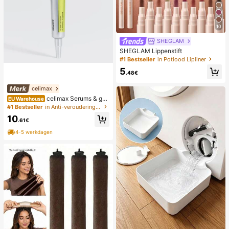
10
SHEGLAM
SHEGLAM Lippenstift
#1 Bestseller
in Potlood Lipliner
5
.48€
celimax
celimax Serums & gez
EU Warehouse
ichtsbehandelingen
#1 Bestseller
in Anti-veroudering Serums & Gezichtsbehandelingen
10
.61€
4-5 werkdagen