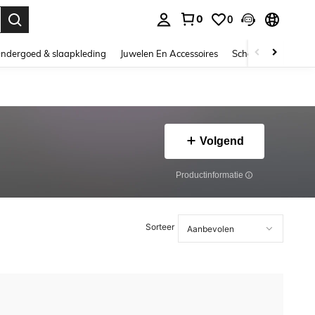
0
0
nden. Press Enter to select.
ndergoed & slaapkleding
Juwelen En Accessoires
Schoonheid & gezo
Volgend
Productinformatie
Sorteer