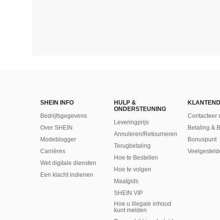
SHEIN INFO
HULP &
KLANTEND
ONDERSTEUNING
Bedrijfsgegevens
Contacteer 
Leveringprijs
Over SHEIN
Betaling & 
Annuleren/Retourneren
Modeblogger
Bonuspunt
Terugbetaling
Carrières
Veelgesteld
Hoe te Bestellen
Wet digitale diensten
Hoe te volgen
Een klacht indienen
Maatgids
SHEIN VIP
Hoe u illegale inhoud
kunt melden