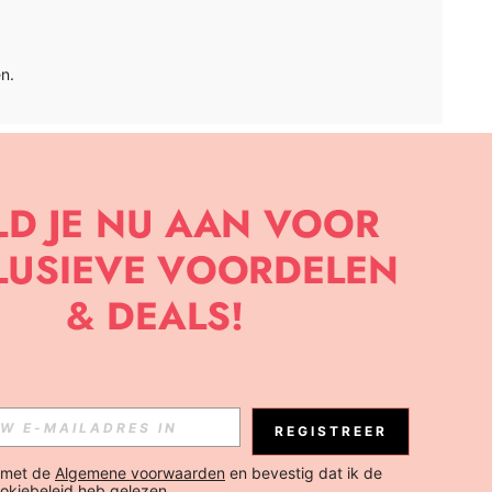
n.
APP
BRIEF OM DE LAATSTE NIEUWE TRENDS EN KORTINGEN TE
JK ELK MOMENT).
Abonneren
REGISTREER
Abonneren
 met de 
Algemene voorwaarden
 en bevestig dat ik de 
okiebeleid
 heb gelezen.