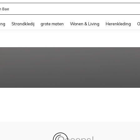
n Bae
and down arrow keys to navigate search Recente zoekopdracht and Zoeken en Vi
ing
Strandkledij
grote maten
Wonen & Living
Herenkleding
O