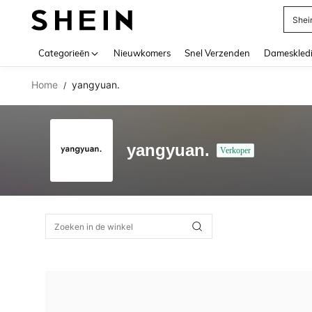
Shei
Use up 
Categorieën
Nieuwkomers
Snel Verzenden
Dameskled
Home
yangyuan.
/
yangyuan.
Verkoper