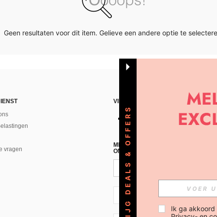
Geen resultaten voor dit item. Gelieve een andere optie te selectere
IENST
VIND ONS
KRIJG DEALS & OFFERS
ons
Belastingen
MELD JE A AN VOOR ONZE NIEUWS
e vragen
ONTVANGEN!(AFMELDEN IS MOGELI
NL + 31
Ik ga akkoord
Privacy- en co