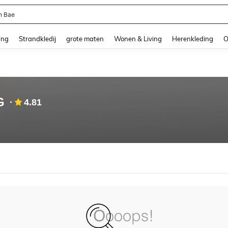
n Bae
and down arrow keys to navigate search Recente zoekopdracht and Zoeken en Vi
ing
Strandkledij
grote maten
Wonen & Living
Herenkleding
O
G
4.81