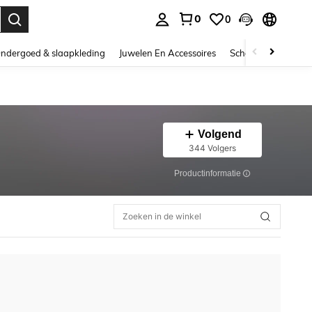
0
0
nden. Press Enter to select.
ndergoed & slaapkleding
Juwelen En Accessoires
Schoonheid & gezo
Volgend
344 Volgers
Productinformatie