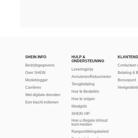
SHEIN INFO
HULP &
KLANTEND
ONDERSTEUNING
Bedrijfsgegevens
Contacteer 
Leveringprijs
Over SHEIN
Betaling & 
Annuleren/Retourneren
Modeblogger
Bonuspunt
Terugbetaling
Carrières
Veelgesteld
Hoe te Bestellen
Wet digitale diensten
Hoe te volgen
Een klacht indienen
Maatgids
SHEIN VIP
Hoe u illegale inhoud
kunt melden
Rangschikkingsbeleid