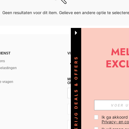
Geen resultaten voor dit item. Gelieve een andere optie te selectere
IENST
VIND ONS
KRIJG DEALS & OFFERS
ons
Belastingen
MELD JE A AN VOOR ONZE NIEUWS
e vragen
ONTVANGEN!(AFMELDEN IS MOGELI
NL + 31
Ik ga akkoord
Privacy- en co
NL + 31