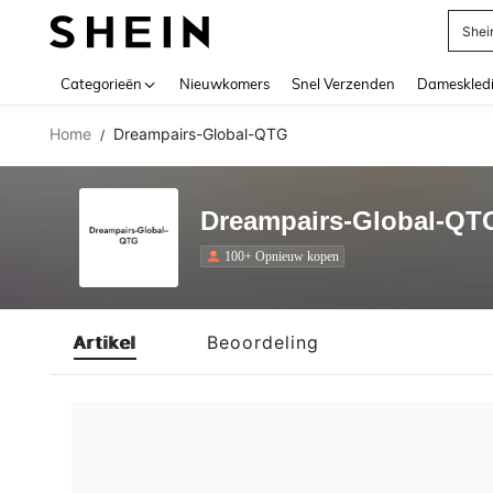
Shei
Use up 
Categorieën
Nieuwkomers
Snel Verzenden
Dameskled
Home
Dreampairs-Global-QTG
/
Dreampairs-Global-QT
100+ Opnieuw kopen
Artikel
Beoordeling