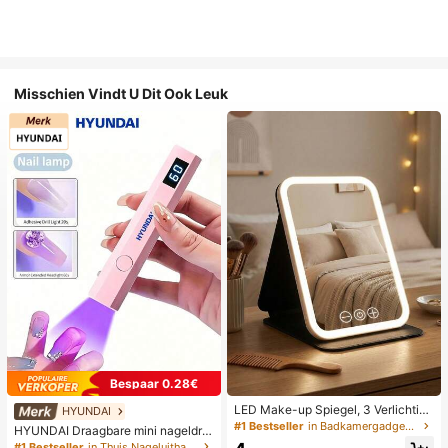
Misschien Vindt U Dit Ook Leuk
Bespaar 0.28€
LED Make-up Spiegel, 3 Verlichting
HYUNDAI
smodi, Verstelbare Helderheid, Draa
#1 Bestseller
in Badkamergadgets die favoriet zijn bij klanten B
HYUNDAI Draagbare mini nageldro
gbaar Vouwbaar Ontwerp, Geschikt
ger, oplaadbare handlamp UV/LED
#1 Bestseller
in Thuis Nageluithardingslampen en drogers