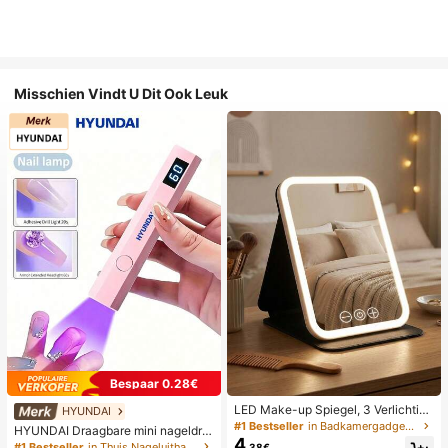
Misschien Vindt U Dit Ook Leuk
Bespaar 0.28€
LED Make-up Spiegel, 3 Verlichting
HYUNDAI
smodi, Verstelbare Helderheid, Draa
#1 Bestseller
in Badkamergadgets die favoriet zijn bij klanten B
HYUNDAI Draagbare mini nageldro
gbaar Vouwbaar Ontwerp, Geschikt
4
ger, oplaadbare handlamp UV/LED
#1 Bestseller
in Thuis Nageluithardingslampen en drogers
.38€