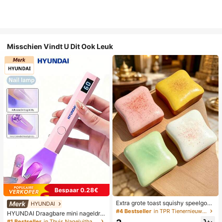
Misschien Vindt U Dit Ook Leuk
Bespaar 0.28€
Extra grote toast squishy speelgoe
HYUNDAI
d, superzachte boter toast stressve
#4 Bestseller
in TPR Tienernieuwigheid en grappenspeelgoed
HYUNDAI Draagbare mini nageldro
rlichtend knijpspeelgoed, verkrijgba
ger, oplaadbare handlamp UV/LED
#1 Bestseller
in Thuis Nageluithardingslampen en drogers