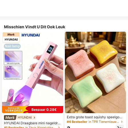
Misschien Vindt U Dit Ook Leuk
Bespaar 0.28€
Extra grote toast squishy speelgoe
HYUNDAI
d, superzachte boter toast stressve
#4 Bestseller
in TPR Tienernieuwigheid en grappenspeelgoed
HYUNDAI Draagbare mini nageldro
rlichtend knijpspeelgoed, verkrijgba
ger, oplaadbare handlamp UV/LED
#1 Bestseller
in Thuis Nageluithardingslampen en drogers