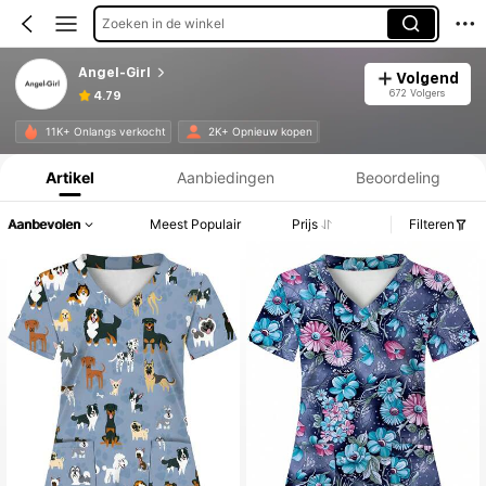
Zoeken in de winkel
Angel-Girl
Volgend
672 Volgers
4.79
Productinformatie: Prijsopenbaring, Verkoop- en Voorraadgegevens.
11K+ Onlangs verkocht
2K+ Opnieuw kopen
Artikel
Aanbiedingen
Beoordeling
Aanbevolen
Meest Populair
Prijs
Filteren