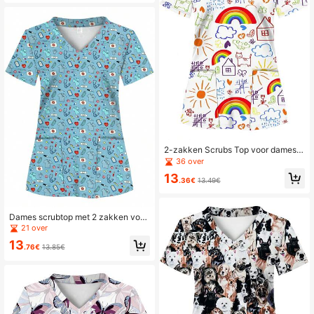
2-zakken Scrubs Top voor dames,
zacht, ademend, praktisch uniforms
36 over
hirt voor zorgprofessionals - Scrubs
13
Shirt Herfst
.36€
13.49€
Dames scrubtop met 2 zakken voor
de herfst
21 over
13
.76€
13.85€