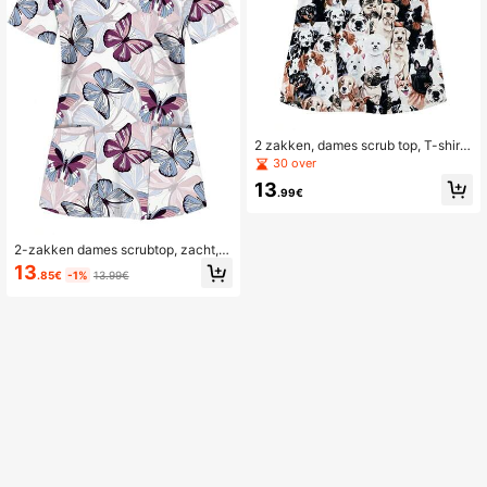
2 zakken, dames scrub top, T-shirt
voor zorgprofessionals - scrub top,
30 over
zacht, ademend, praktisch uniform
13
voor ziekenhuizen, tandartspraktijk
.99€
en, schoonheidssalons en faciliteite
n, verpleegkundige werk top, profes
sionele verpleegkundige kleding
2-zakken dames scrubtop, zacht, a
demend, praktisch scrubshirt voor z
13
.85€
-1%
13.99€
orgprofessionals - scrubshirt herfst