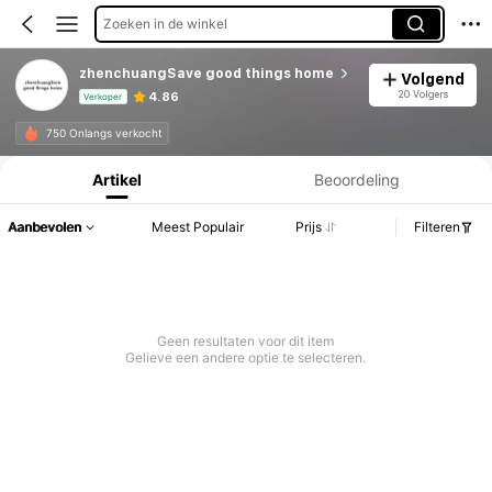
Zoeken in de winkel
zhenchuangSave good things home
Volgend
20 Volgers
4.86
Verkoper
Productinformatie: Prijsopenbaring, Verkoop- en Voorraadgegevens.
750 Onlangs verkocht
Artikel
Beoordeling
Aanbevolen
Meest Populair
Prijs
Filteren
Geen resultaten voor dit item
Gelieve een andere optie te selecteren.