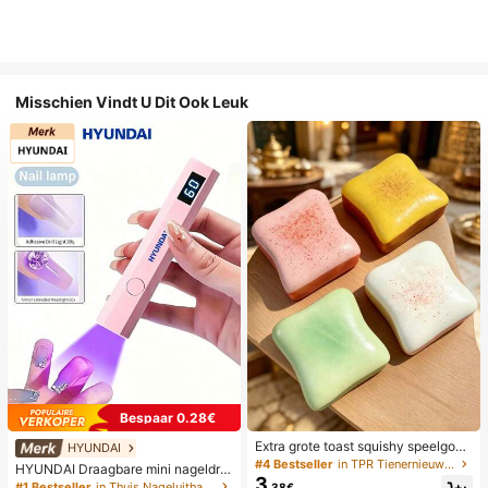
Misschien Vindt U Dit Ook Leuk
Bespaar 0.28€
Extra grote toast squishy speelgoe
HYUNDAI
d, superzachte boter toast stressve
#4 Bestseller
in TPR Tienernieuwigheid en grappenspeelgoed
HYUNDAI Draagbare mini nageldro
rlichtend knijpspeelgoed, verkrijgba
3
ger, oplaadbare handlamp UV/LED
#1 Bestseller
in Thuis Nageluithardingslampen en drogers
.38€