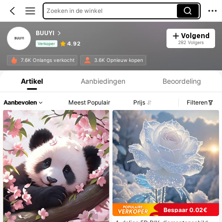
Zoeken in de winkel
BUUYI
Volgend
282 Volgers
4.92
Verkoper
Productinformatie: Prijsopenbaring, Verkoop- en Voorraadgegevens.
7.6K Onlangs verkocht
3.6K Opnieuw kopen
Artikel
Aanbiedingen
Beoordeling
Aanbevolen
Meest Populair
Prijs
Filteren
Bespaar 0.02€