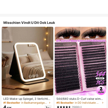
Misschien Vindt U Dit Ook Leuk
LED Make-up Spiegel, 3 Verlichting
544/640 stuks D-Curl valse wimpe
smodi, Verstelbare Helderheid, Draa
rs, hoge capaciteit, geschikt voor h
#1 Bestseller
in Badkamergadgets die favoriet zijn bij klanten B
#5 Bestseller
in DD Individuele wimpers
gbaar Vouwbaar Ontwerp, Geschikt
et creëren van dikke, pluizige, natu
4
(1000+)
.52€