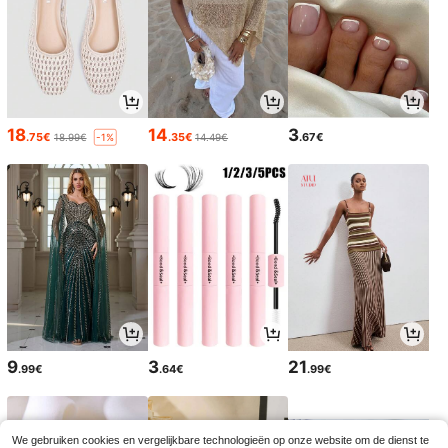
18
14
3
.75€
.35€
.67€
18.99€
14.49€
-1%
9
3
21
.99€
.64€
.99€
We gebruiken cookies en vergelijkbare technologieën op onze website om de dienst te