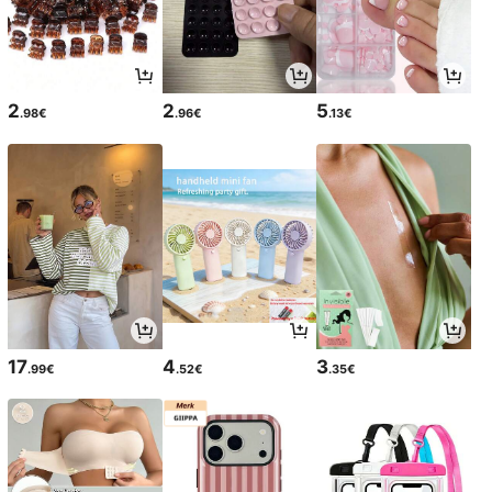
2
2
5
.98€
.96€
.13€
17
4
3
.99€
.52€
.35€