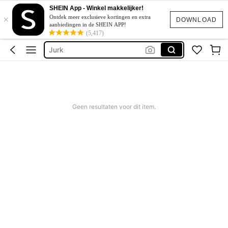
Zomer Jurkjes Dames
SHEIN App - Winkel makkelijker!
×
Bikini
Ontdek meer exclusieve kortingen en extra
DOWNLOAD
aanbiedingen in de SHEIN APP!
Festival Outfits Women
(5,417)
Jurk
Bikinis Sets
Zomer Jurkjes Dames
Bikini
Geen resultaten voor dit item.