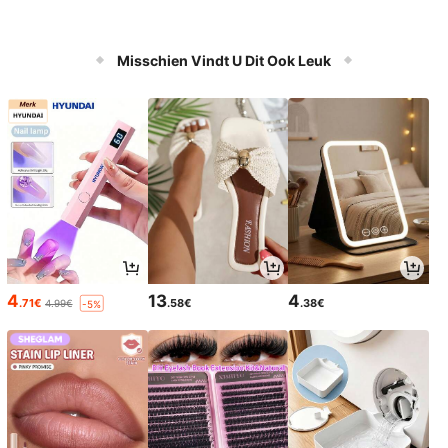
Misschien Vindt U Dit Ook Leuk
4
13
4
.71€
.58€
.38€
4.99€
-5%