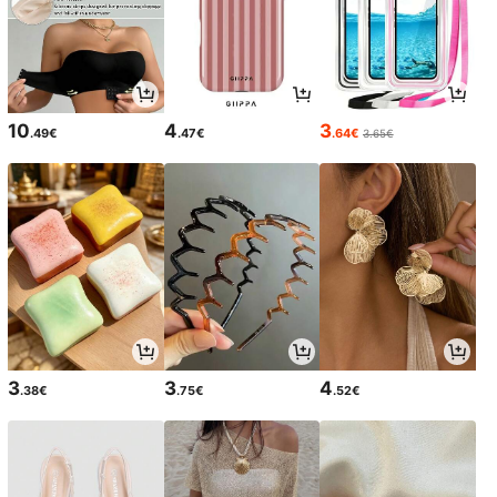
10
4
3
.49€
.47€
.64€
3.65€
3
3
4
.38€
.75€
.52€