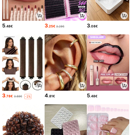
5
3
3
.48€
.25€
.08€
3.28€
3
4
5
.78€
.81€
.48€
3.88€
-2%